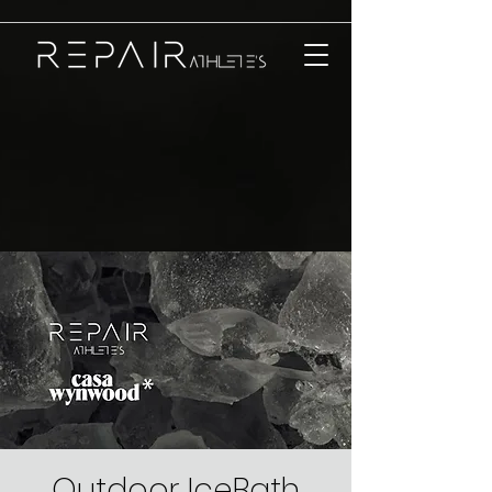
Outdoor IceBath